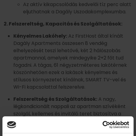
Az aktív kikapcsolódás kedvelői tíz perc alatt
eljuthatnak a Dagály Uszodakomplexumba.
2. Felszereltség, Kapacitás és Szolgáltatások:
Kényelmes Lakóhely:
Az FirstHost által kínált
Dagály Apartments összesen 8 vendég
elhelyezését teszi lehetővé, két 2 hálószobás
apartmannal, amelyek mindegyike 2+2 főt tud
fogadni. A tágas, 61 négyzetméteres lakótérnek
köszönhetően ezek a lakások kényelmes és
stílusos környezetet kínálnak, SMART TV-vel és
Wi-Fi kapcsolattal felszerelve.
Felszereltség és Szolgáltatások:
A nagy,
légkondicionált nappali az apartman szívéként
szolgál, kellemes és invitáló teret biztosítva a
pihenéshez és vendégek fogadásához. A nappali
teljesen felszerelt konyhával kapcsolódik össze.
Minden hálószoba nyugodt pihenést biztosít a