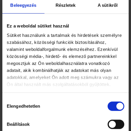
Beleegyezés
Részletek
A sütikről
hosszú nap után, kényelmes ágyakkal és stílusos
bútorokkal. A fürdőszoba külön helyiségben
található a WC-től, több vendég kényelmét
Ez a weboldal sütiket használ
szolgálva.
Sütiket használunk a tartalmak és hirdetések személyre
3. Tömegközlekedés és Elérhetőség:
szabásához, közösségi funkciók biztosításához,
valamint weboldalforgalmunk elemzéséhez. Ezenkívül
Ideális Megközelíthetőség:
A társasház
közösségi média-, hirdető- és elemező partnereinkkel
gépkocsival is jól megközelíthető, a parkolást
megosztjuk az Ön weboldalhasználatra vonatkozó
tágas teremgarázs biztosítja. A lakások kiváló
adatait, akik kombinálhatják az adatokat más olyan
tömegközlekedési kapcsolattal rendelkeznek:
adatokkal, amelyeket Ön adott meg számukra vagy az
mindössze 5 perces séta a M3-as metró, az 1-es
Ön által használt más szolgáltatásokból gyűjtöttek.
villamos, a 9-es, 26-os, 32-es, 34-es, 106-os, és
115-ös buszok megállói.
Hozzájárulás
Elengedhetetlen
kiválasztása
Szolgáltatások,
Beállítások